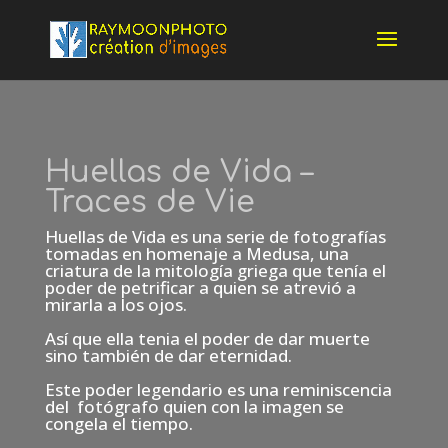
Huellas de Vida –
Traces de Vie
Huellas de Vida es una serie de fotografías
tomadas en homenaje a Medusa, una
criatura de la mitología griega que tenía el
poder de petrificar a quien se atrevió a
mirarla a los ojos.
Así que ella tenia el poder de dar muerte
sino también de dar eternidad.
Este poder legendario es una reminiscencia
del fotógrafo quien con la imagen se
congela el tiempo.