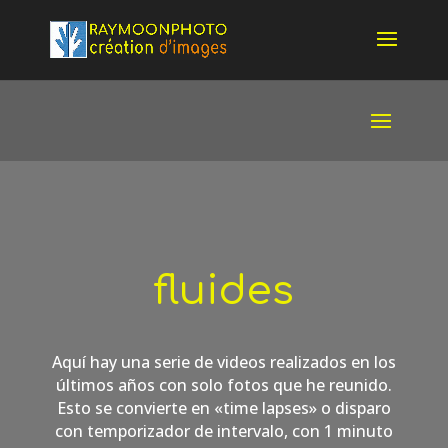
fluides
Aquí hay una serie de videos realizados en los
últimos años con solo fotos que he reunido.
Esto se convierte en «time lapses» o disparo
con temporizador de intervalo, con 1 minuto