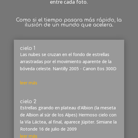
entre cada foto.
Como si el tiempo pasara más rápido, la
ilusión de un mundo que acelera.
cielo 1
Las nubes se cruzan en el fondo de estrellas
arrastradas por el movimiento aparente de la
bóveda celeste. Nantilly 2005 - Canon Eos 300D
leer más
cielo 2
Estrellas girando en plateau d'Albion (la meseta
de Albion al súr de los Alpes) Hermoso cielo con
la Vía Láctea, al final, aparece Júpiter. Simiane la
Rotonde 16 de julio de 2009
leer más