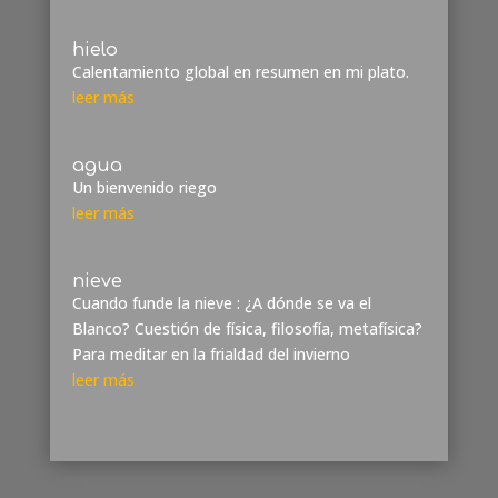
hielo
Calentamiento global en resumen en mi plato.
leer más
agua
Un bienvenido riego
leer más
nieve
Cuando funde la nieve : ¿A dónde se va el
Blanco? Cuestión de física, filosofía, metafísica?
Para meditar en la frialdad del invierno
leer más