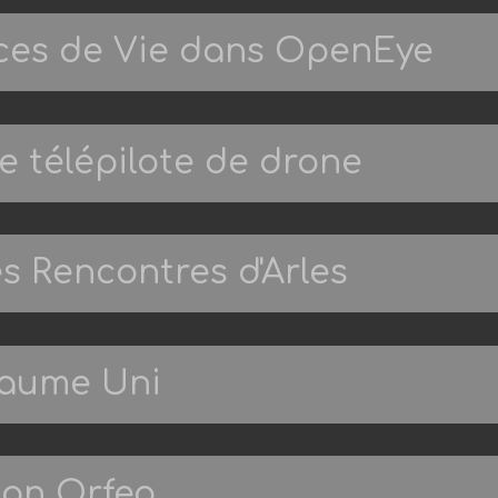
aces de Vie dans OpenEye
de télépilote de drone
s Rencontres d'Arles
yaume Uni
man Orfeo