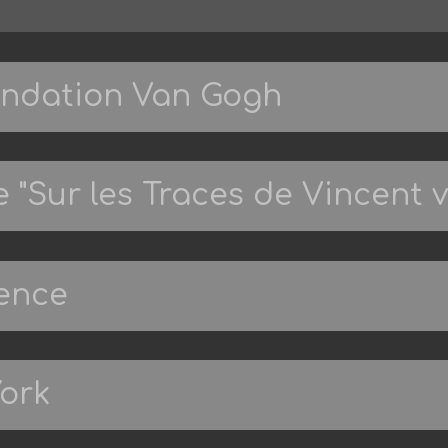
ondation Van Gogh
e "Sur les Traces de Vincent 
vence
York