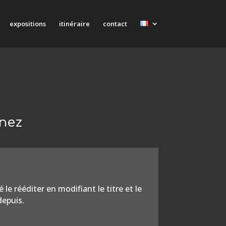
expositions
itinéraire
contact
inez
le rééditer en modifiant le titre et le
depuis.